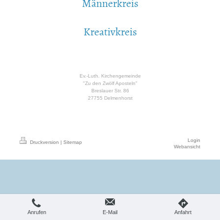
Männerkreis
Kreativkreis
Ev.-Luth. Kirchengemeinde
"Zu den Zwölf Aposteln"
Breslauer Str. 86
27755 Delmenhorst
Login
Druckversion
|
Sitemap
Webansicht
Anrufen
E-Mail
Anfahrt